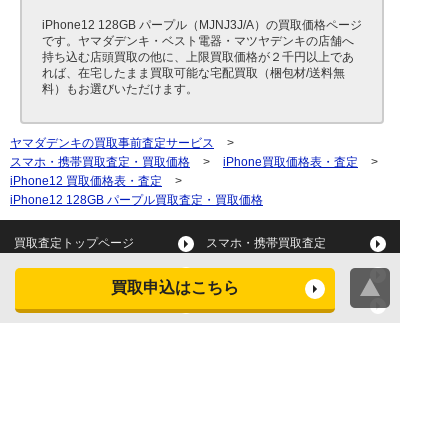
iPhone12 128GB パープル（MJNJ3J/A）の買取価格ページ
です。ヤマダデンキ・ベスト電器・マツヤデンキの店舗へ
持ち込む店頭買取の他に、上限買取価格が２千円以上であ
れば、在宅したまま買取可能な宅配買取（梱包材/送料無
料）もお選びいただけます。
ヤマダデンキの買取事前査定サービス
>
スマホ・携帯買取査定・買取価格
>
iPhone買取価格表・査定
>
iPhone12 買取価格表・査定
>
iPhone12 128GB パープル買取査定・買取価格
買取査定トップページ
スマホ・携帯買取査定
タブレット買取査定
パソコン買取査定
買取申込はこちら
スマートウォッチ買取査定
デジカメ買取査定
ビデオカメラ買取査定
テレビ買取査定
洗濯機・衣類乾燥機買取査
冷蔵庫買取査定
定
レンジ買取査定
炊飯器買取査定