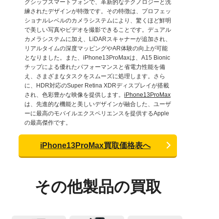
グシップスマートフォンで、革新的なテクノロジーと洗
練されたデザインが特徴です。その特徴は、プロフェッ
ショナルレベルのカメラシステムにより、驚くほど鮮明
で美しい写真やビデオを撮影できることです。デュアル
カメラシステムに加え、LiDARスキャナーが追加され、
リアルタイムの深度マッピングやAR体験の向上が可能
となりました。また、iPhone13ProMaxは、A15 Bionic
チップによる優れたパフォーマンスと省電力性能を備
え、さまざまなタスクをスムーズに処理します。さら
に、HDR対応のSuper Retina XDRディスプレイが搭載
され、色彩豊かな映像を提供します。
iPhone13ProMax
は、先進的な機能と美しいデザインが融合した、ユーザ
ーに最高のモバイルエクスペリエンスを提供するApple
の最高傑作です。
iPhone13ProMax買取価格表へ
その他製品の買取