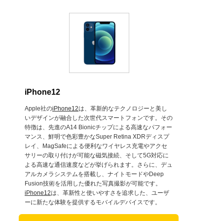
iPhone12
Apple社の
iPhone12
は、革新的なテクノロジーと美し
いデザインが融合した次世代スマートフォンです。その
特徴は、先進のA14 Bionicチップによる高速なパフォー
マンス、鮮明で色彩豊かなSuper Retina XDRディスプ
レイ、MagSafeによる便利なワイヤレス充電やアクセ
サリーの取り付けが可能な磁気接続、そして5G対応に
よる高速な通信速度などが挙げられます。さらに、デュ
アルカメラシステムを搭載し、ナイトモードやDeep
Fusion技術を活用した優れた写真撮影が可能です。
iPhone12
は、革新性と使いやすさを追求した、ユーザ
ーに新たな体験を提供するモバイルデバイスです。