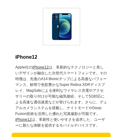
iPhone12
Apple社の
iPhone12
は、革新的なテクノロジーと美し
いデザインが融合した次世代スマートフォンです。その
特徴は、先進のA14 Bionicチップによる高速なパフォー
マンス、鮮明で色彩豊かなSuper Retina XDRディスプ
レイ、MagSafeによる便利なワイヤレス充電やアクセ
サリーの取り付けが可能な磁気接続、そして5G対応に
よる高速な通信速度などが挙げられます。さらに、デュ
アルカメラシステムを搭載し、ナイトモードやDeep
Fusion技術を活用した優れた写真撮影が可能です。
iPhone12
は、革新性と使いやすさを追求した、ユーザ
ーに新たな体験を提供するモバイルデバイスです。