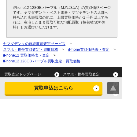
iPhone12 128GB パープル（MJNJ3J/A）の買取価格ページ
です。ヤマダデンキ・ベスト電器・マツヤデンキの店舗へ
持ち込む店頭買取の他に、上限買取価格が２千円以上であ
れば、在宅したまま買取可能な宅配買取（梱包材/送料無
料）もお選びいただけます。
ヤマダデンキの買取事前査定サービス
>
スマホ・携帯買取査定・買取価格
>
iPhone買取価格表・査定
>
iPhone12 買取価格表・査定
>
iPhone12 128GB パープル買取査定・買取価格
買取査定トップページ
スマホ・携帯買取査定
タブレット買取査定
パソコン買取査定
買取申込はこちら
スマートウォッチ買取査定
デジカメ買取査定
ビデオカメラ買取査定
テレビ買取査定
洗濯機・衣類乾燥機買取査
冷蔵庫買取査定
定
レンジ買取査定
炊飯器買取査定