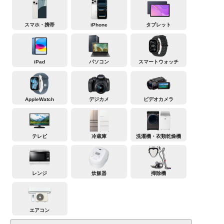
スマホ・携帯
iPhone
タブレット
iPad
パソコン
スマートウォッチ
AppleWatch
デジカメ
ビデオカメラ
テレビ
冷蔵庫
洗濯機・衣類乾燥機
レンジ
炊飯器
掃除機
エアコン