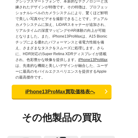
グシップスマートフォンで、革新的なテクノロジーと洗
練されたデザインが特徴です。その特徴は、プロフェッ
ショナルレベルのカメラシステムにより、驚くほど鮮明
で美しい写真やビデオを撮影できることです。デュアル
カメラシステムに加え、LiDARスキャナーが追加され、
リアルタイムの深度マッピングやAR体験の向上が可能
となりました。また、iPhone13ProMaxは、A15 Bionic
チップによる優れたパフォーマンスと省電力性能を備
え、さまざまなタスクをスムーズに処理します。さら
に、HDR対応のSuper Retina XDRディスプレイが搭載
され、色彩豊かな映像を提供します。
iPhone13ProMax
は、先進的な機能と美しいデザインが融合した、ユーザ
ーに最高のモバイルエクスペリエンスを提供するApple
の最高傑作です。
iPhone13ProMax買取価格表へ
その他製品の買取