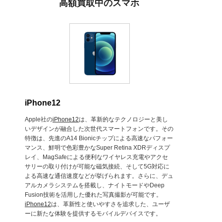
高額買取中のスマホ
iPhone12
Apple社の
iPhone12
は、革新的なテクノロジーと美し
いデザインが融合した次世代スマートフォンです。その
特徴は、先進のA14 Bionicチップによる高速なパフォー
マンス、鮮明で色彩豊かなSuper Retina XDRディスプ
レイ、MagSafeによる便利なワイヤレス充電やアクセ
サリーの取り付けが可能な磁気接続、そして5G対応に
よる高速な通信速度などが挙げられます。さらに、デュ
アルカメラシステムを搭載し、ナイトモードやDeep
Fusion技術を活用した優れた写真撮影が可能です。
iPhone12
は、革新性と使いやすさを追求した、ユーザ
ーに新たな体験を提供するモバイルデバイスです。