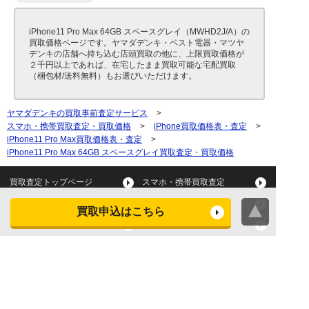
iPhone11 Pro Max 64GB スペースグレイ（MWHD2J/A）の
買取価格ページです。ヤマダデンキ・ベスト電器・マツヤ
デンキの店舗へ持ち込む店頭買取の他に、上限買取価格が
２千円以上であれば、在宅したまま買取可能な宅配買取
（梱包材/送料無料）もお選びいただけます。
ヤマダデンキの買取事前査定サービス
>
スマホ・携帯買取査定・買取価格
>
iPhone買取価格表・査定
>
iPhone11 Pro Max買取価格表・査定
>
iPhone11 Pro Max 64GB スペースグレイ買取査定・買取価格
買取査定トップページ
スマホ・携帯買取査定
タブレット買取査定
パソコン買取査定
買取申込はこちら
スマートウォッチ買取査定
デジカメ買取査定
ビデオカメラ買取査定
テレビ買取査定
洗濯機・衣類乾燥機買取査
冷蔵庫買取査定
定
レンジ買取査定
炊飯器買取査定