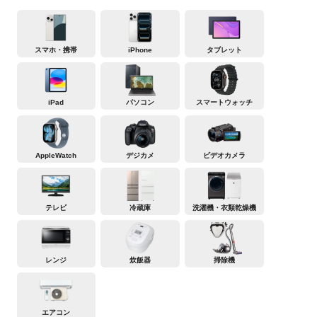
スマホ・携帯
iPhone
タブレット
iPad
パソコン
スマートウォッチ
AppleWatch
デジカメ
ビデオカメラ
テレビ
冷蔵庫
洗濯機・衣類乾燥機
レンジ
炊飯器
掃除機
エアコン