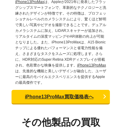
iPhone13ProMax
は、Appleが2021年に発表したフラッ
グシップスマートフォンで、革新的なテクノロジーと洗
練されたデザインが特徴です。その特徴は、プロフェッ
ショナルレベルのカメラシステムにより、驚くほど鮮明
で美しい写真やビデオを撮影できることです。デュアル
カメラシステムに加え、LiDARスキャナーが追加され、
リアルタイムの深度マッピングやAR体験の向上が可能
となりました。また、iPhone13ProMaxは、A15 Bionic
チップによる優れたパフォーマンスと省電力性能を備
え、さまざまなタスクをスムーズに処理します。さら
に、HDR対応のSuper Retina XDRディスプレイが搭載
され、色彩豊かな映像を提供します。
iPhone13ProMax
は、先進的な機能と美しいデザインが融合した、ユーザ
ーに最高のモバイルエクスペリエンスを提供するApple
の最高傑作です。
iPhone13ProMax買取価格表へ
その他製品の買取