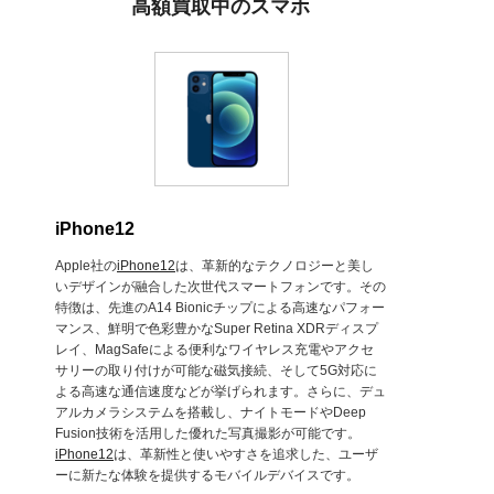
高額買取中のスマホ
iPhone12
Apple社の
iPhone12
は、革新的なテクノロジーと美し
いデザインが融合した次世代スマートフォンです。その
特徴は、先進のA14 Bionicチップによる高速なパフォー
マンス、鮮明で色彩豊かなSuper Retina XDRディスプ
レイ、MagSafeによる便利なワイヤレス充電やアクセ
サリーの取り付けが可能な磁気接続、そして5G対応に
よる高速な通信速度などが挙げられます。さらに、デュ
アルカメラシステムを搭載し、ナイトモードやDeep
Fusion技術を活用した優れた写真撮影が可能です。
iPhone12
は、革新性と使いやすさを追求した、ユーザ
ーに新たな体験を提供するモバイルデバイスです。