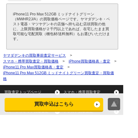
iPhone11 Pro Max 512GB ミッドナイトグリーン
（MWHR2J/A）の買取価格ページです。ヤマダデンキ・ベ
スト電器・マツヤデンキの店舗へ持ち込む店頭買取の他
に、上限買取価格が２千円以上であれば、在宅したまま買
取可能な宅配買取（梱包材/送料無料）もお選びいただけま
す。
ヤマダデンキの買取事前査定サービス
>
スマホ・携帯買取査定・買取価格
>
iPhone買取価格表・査定
>
iPhone11 Pro Max買取価格表・査定
>
iPhone11 Pro Max 512GB ミッドナイトグリーン買取査定・買取価
格
買取査定トップページ
スマホ・携帯買取査定
タブレット買取査定
パソコン買取査定
買取申込はこちら
スマートウォッチ買取査定
デジカメ買取査定
ビデオカメラ買取査定
テレビ買取査定
洗濯機・衣類乾燥機買取査
冷蔵庫買取査定
定