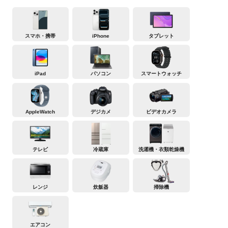
スマホ・携帯
iPhone
タブレット
iPad
パソコン
スマートウォッチ
AppleWatch
デジカメ
ビデオカメラ
テレビ
冷蔵庫
洗濯機・衣類乾燥機
レンジ
炊飯器
掃除機
エアコン