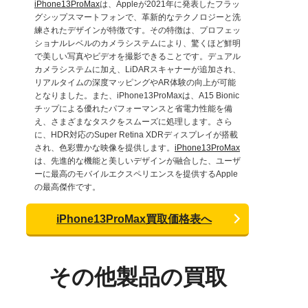
iPhone13ProMax
は、Appleが2021年に発表したフラッ
グシップスマートフォンで、革新的なテクノロジーと洗
練されたデザインが特徴です。その特徴は、プロフェッ
ショナルレベルのカメラシステムにより、驚くほど鮮明
で美しい写真やビデオを撮影できることです。デュアル
カメラシステムに加え、LiDARスキャナーが追加され、
リアルタイムの深度マッピングやAR体験の向上が可能
となりました。また、iPhone13ProMaxは、A15 Bionic
チップによる優れたパフォーマンスと省電力性能を備
え、さまざまなタスクをスムーズに処理します。さら
に、HDR対応のSuper Retina XDRディスプレイが搭載
され、色彩豊かな映像を提供します。
iPhone13ProMax
は、先進的な機能と美しいデザインが融合した、ユーザ
ーに最高のモバイルエクスペリエンスを提供するApple
の最高傑作です。
iPhone13ProMax買取価格表へ
その他製品の買取