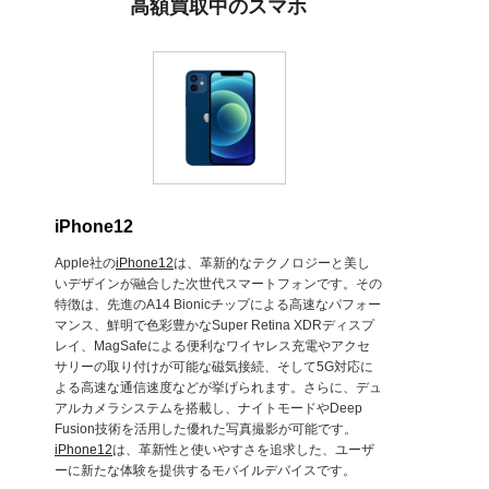
高額買取中のスマホ
iPhone12
Apple社の
iPhone12
は、革新的なテクノロジーと美し
いデザインが融合した次世代スマートフォンです。その
特徴は、先進のA14 Bionicチップによる高速なパフォー
マンス、鮮明で色彩豊かなSuper Retina XDRディスプ
レイ、MagSafeによる便利なワイヤレス充電やアクセ
サリーの取り付けが可能な磁気接続、そして5G対応に
よる高速な通信速度などが挙げられます。さらに、デュ
アルカメラシステムを搭載し、ナイトモードやDeep
Fusion技術を活用した優れた写真撮影が可能です。
iPhone12
は、革新性と使いやすさを追求した、ユーザ
ーに新たな体験を提供するモバイルデバイスです。