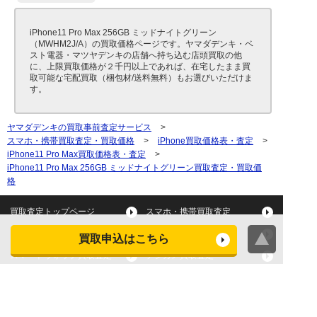
iPhone11 Pro Max 256GB ミッドナイトグリーン
（MWHM2J/A）の買取価格ページです。ヤマダデンキ・ベ
スト電器・マツヤデンキの店舗へ持ち込む店頭買取の他
に、上限買取価格が２千円以上であれば、在宅したまま買
取可能な宅配買取（梱包材/送料無料）もお選びいただけま
す。
ヤマダデンキの買取事前査定サービス
>
スマホ・携帯買取査定・買取価格
>
iPhone買取価格表・査定
>
iPhone11 Pro Max買取価格表・査定
>
iPhone11 Pro Max 256GB ミッドナイトグリーン買取査定・買取価
格
買取査定トップページ
スマホ・携帯買取査定
タブレット買取査定
パソコン買取査定
買取申込はこちら
スマートウォッチ買取査定
デジカメ買取査定
ビデオカメラ買取査定
テレビ買取査定
洗濯機・衣類乾燥機買取査
冷蔵庫買取査定
定