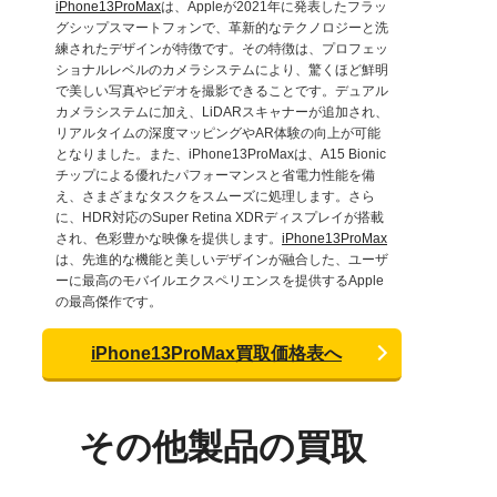
iPhone13ProMax
は、Appleが2021年に発表したフラッ
グシップスマートフォンで、革新的なテクノロジーと洗
練されたデザインが特徴です。その特徴は、プロフェッ
ショナルレベルのカメラシステムにより、驚くほど鮮明
で美しい写真やビデオを撮影できることです。デュアル
カメラシステムに加え、LiDARスキャナーが追加され、
リアルタイムの深度マッピングやAR体験の向上が可能
となりました。また、iPhone13ProMaxは、A15 Bionic
チップによる優れたパフォーマンスと省電力性能を備
え、さまざまなタスクをスムーズに処理します。さら
に、HDR対応のSuper Retina XDRディスプレイが搭載
され、色彩豊かな映像を提供します。
iPhone13ProMax
は、先進的な機能と美しいデザインが融合した、ユーザ
ーに最高のモバイルエクスペリエンスを提供するApple
の最高傑作です。
iPhone13ProMax買取価格表へ
その他製品の買取