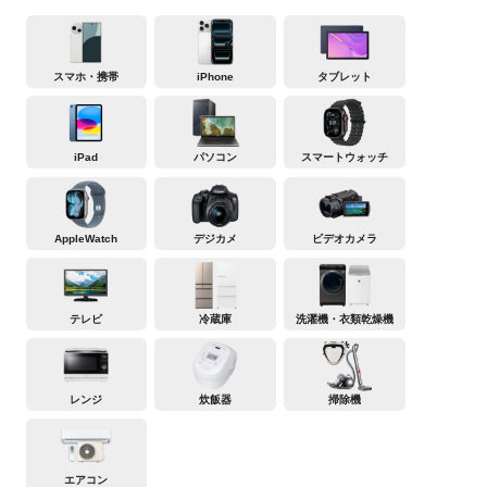
スマホ・携帯
iPhone
タブレット
iPad
パソコン
スマートウォッチ
AppleWatch
デジカメ
ビデオカメラ
テレビ
冷蔵庫
洗濯機・衣類乾燥機
レンジ
炊飯器
掃除機
エアコン