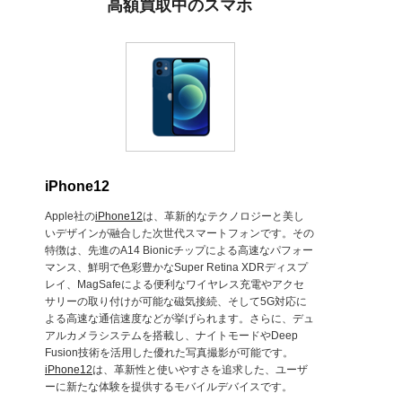
高額買取中のスマホ
iPhone12
Apple社の
iPhone12
は、革新的なテクノロジーと美し
いデザインが融合した次世代スマートフォンです。その
特徴は、先進のA14 Bionicチップによる高速なパフォー
マンス、鮮明で色彩豊かなSuper Retina XDRディスプ
レイ、MagSafeによる便利なワイヤレス充電やアクセ
サリーの取り付けが可能な磁気接続、そして5G対応に
よる高速な通信速度などが挙げられます。さらに、デュ
アルカメラシステムを搭載し、ナイトモードやDeep
Fusion技術を活用した優れた写真撮影が可能です。
iPhone12
は、革新性と使いやすさを追求した、ユーザ
ーに新たな体験を提供するモバイルデバイスです。