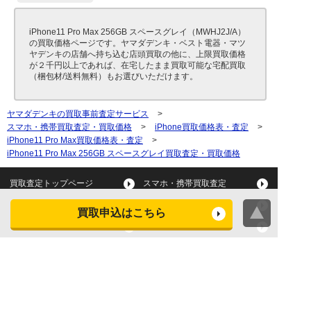
iPhone11 Pro Max 256GB スペースグレイ（MWHJ2J/A）
の買取価格ページです。ヤマダデンキ・ベスト電器・マツ
ヤデンキの店舗へ持ち込む店頭買取の他に、上限買取価格
が２千円以上であれば、在宅したまま買取可能な宅配買取
（梱包材/送料無料）もお選びいただけます。
ヤマダデンキの買取事前査定サービス
>
スマホ・携帯買取査定・買取価格
>
iPhone買取価格表・査定
>
iPhone11 Pro Max買取価格表・査定
>
iPhone11 Pro Max 256GB スペースグレイ買取査定・買取価格
買取査定トップページ
スマホ・携帯買取査定
タブレット買取査定
パソコン買取査定
買取申込はこちら
スマートウォッチ買取査定
デジカメ買取査定
ビデオカメラ買取査定
テレビ買取査定
洗濯機・衣類乾燥機買取査
冷蔵庫買取査定
定
レンジ買取査定
炊飯器買取査定