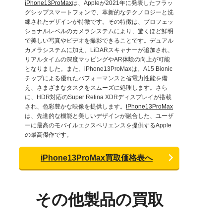
iPhone13ProMax
は、Appleが2021年に発表したフラッ
グシップスマートフォンで、革新的なテクノロジーと洗
練されたデザインが特徴です。その特徴は、プロフェッ
ショナルレベルのカメラシステムにより、驚くほど鮮明
で美しい写真やビデオを撮影できることです。デュアル
カメラシステムに加え、LiDARスキャナーが追加され、
リアルタイムの深度マッピングやAR体験の向上が可能
となりました。また、iPhone13ProMaxは、A15 Bionic
チップによる優れたパフォーマンスと省電力性能を備
え、さまざまなタスクをスムーズに処理します。さら
に、HDR対応のSuper Retina XDRディスプレイが搭載
され、色彩豊かな映像を提供します。
iPhone13ProMax
は、先進的な機能と美しいデザインが融合した、ユーザ
ーに最高のモバイルエクスペリエンスを提供するApple
の最高傑作です。
iPhone13ProMax買取価格表へ
その他製品の買取