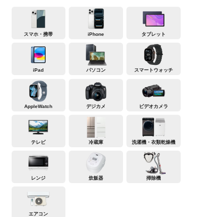
スマホ・携帯
iPhone
タブレット
iPad
パソコン
スマートウォッチ
AppleWatch
デジカメ
ビデオカメラ
テレビ
冷蔵庫
洗濯機・衣類乾燥機
レンジ
炊飯器
掃除機
エアコン