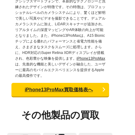
グシップスマートフォンで、革新的なテクノロジーと洗
練されたデザインが特徴です。その特徴は、プロフェッ
ショナルレベルのカメラシステムにより、驚くほど鮮明
で美しい写真やビデオを撮影できることです。デュアル
カメラシステムに加え、LiDARスキャナーが追加され、
リアルタイムの深度マッピングやAR体験の向上が可能
となりました。また、iPhone13ProMaxは、A15 Bionic
チップによる優れたパフォーマンスと省電力性能を備
え、さまざまなタスクをスムーズに処理します。さら
に、HDR対応のSuper Retina XDRディスプレイが搭載
され、色彩豊かな映像を提供します。
iPhone13ProMax
は、先進的な機能と美しいデザインが融合した、ユーザ
ーに最高のモバイルエクスペリエンスを提供するApple
の最高傑作です。
iPhone13ProMax買取価格表へ
その他製品の買取