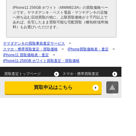
iPhone11 256GB ホワイト（MWM82J/A）の買取価格ペー
ジです。ヤマダデンキ・ベスト電器・マツヤデンキの店舗
へ持ち込む店頭買取の他に、上限買取価格が２千円以上で
あれば、在宅したまま買取可能な宅配買取（梱包材/送料無
料）もお選びいただけます。
ヤマダデンキの買取事前査定サービス
>
スマホ・携帯買取査定・買取価格
>
iPhone買取価格表・査定
>
iPhone11 買取価格表・査定
>
iPhone11 256GB ホワイト買取査定・買取価格
買取査定トップページ
スマホ・携帯買取査定
タブレット買取査定
パソコン買取査定
買取申込はこちら
スマートウォッチ買取査定
デジカメ買取査定
ビデオカメラ買取査定
テレビ買取査定
洗濯機・衣類乾燥機買取査
冷蔵庫買取査定
定
レンジ買取査定
炊飯器買取査定