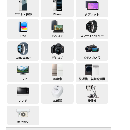
スマホ・携帯
iPhone
タブレット
iPad
パソコン
スマートウォッチ
AppleWatch
デジカメ
ビデオカメラ
テレビ
冷蔵庫
洗濯機・衣類乾燥機
レンジ
炊飯器
掃除機
エアコン