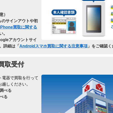
意）
dからのサインアウトや初
iPhone買取に関する
い。
oogleアカウントサイ
。詳細は「
Androidスマホ買取に関する注意事項
」をご確認く
買取受付
ト電器で買取を行って
お越しください。
調べる
べる