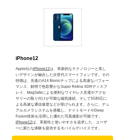
iPhone12
Apple社の
iPhone12
は、革新的なテクノロジーと美し
いデザインが融合した次世代スマートフォンです。その
特徴は、先進のA14 Bionicチップによる高速なパフォー
マンス、鮮明で色彩豊かなSuper Retina XDRディスプ
レイ、MagSafeによる便利なワイヤレス充電やアクセ
サリーの取り付けが可能な磁気接続、そして5G対応に
よる高速な通信速度などが挙げられます。さらに、デュ
アルカメラシステムを搭載し、ナイトモードやDeep
Fusion技術を活用した優れた写真撮影が可能です。
iPhone12
は、革新性と使いやすさを追求した、ユーザ
ーに新たな体験を提供するモバイルデバイスです。