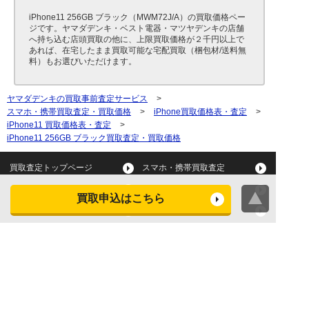
iPhone11 256GB ブラック（MWM72J/A）の買取価格ペー
ジです。ヤマダデンキ・ベスト電器・マツヤデンキの店舗
へ持ち込む店頭買取の他に、上限買取価格が２千円以上で
あれば、在宅したまま買取可能な宅配買取（梱包材/送料無
料）もお選びいただけます。
ヤマダデンキの買取事前査定サービス
>
スマホ・携帯買取査定・買取価格
>
iPhone買取価格表・査定
>
iPhone11 買取価格表・査定
>
iPhone11 256GB ブラック買取査定・買取価格
買取査定トップページ
スマホ・携帯買取査定
タブレット買取査定
パソコン買取査定
買取申込はこちら
スマートウォッチ買取査定
デジカメ買取査定
ビデオカメラ買取査定
テレビ買取査定
洗濯機・衣類乾燥機買取査
冷蔵庫買取査定
定
レンジ買取査定
炊飯器買取査定