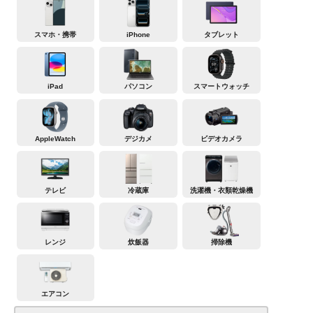
スマホ・携帯
iPhone
タブレット
iPad
パソコン
スマートウォッチ
AppleWatch
デジカメ
ビデオカメラ
テレビ
冷蔵庫
洗濯機・衣類乾燥機
レンジ
炊飯器
掃除機
エアコン