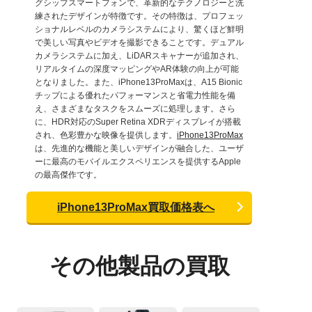
グシップスマートフォンで、革新的なテクノロジーと洗
練されたデザインが特徴です。その特徴は、プロフェッ
ショナルレベルのカメラシステムにより、驚くほど鮮明
で美しい写真やビデオを撮影できることです。デュアル
カメラシステムに加え、LiDARスキャナーが追加され、
リアルタイムの深度マッピングやAR体験の向上が可能
となりました。また、iPhone13ProMaxは、A15 Bionic
チップによる優れたパフォーマンスと省電力性能を備
え、さまざまなタスクをスムーズに処理します。さら
に、HDR対応のSuper Retina XDRディスプレイが搭載
され、色彩豊かな映像を提供します。
iPhone13ProMax
は、先進的な機能と美しいデザインが融合した、ユーザ
ーに最高のモバイルエクスペリエンスを提供するApple
の最高傑作です。
iPhone13ProMax買取価格表へ
その他製品の買取