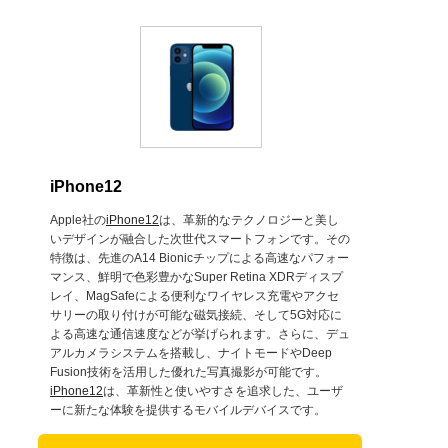
iPhone12
Apple社の
iPhone12
は、革新的なテクノロジーと美し
いデザインが融合した次世代スマートフォンです。その
特徴は、先進のA14 Bionicチップによる高速なパフォー
マンス、鮮明で色彩豊かなSuper Retina XDRディスプ
レイ、MagSafeによる便利なワイヤレス充電やアクセ
サリーの取り付けが可能な磁気接続、そして5G対応に
よる高速な通信速度などが挙げられます。さらに、デュ
アルカメラシステムを搭載し、ナイトモードやDeep
Fusion技術を活用した優れた写真撮影が可能です。
iPhone12
は、革新性と使いやすさを追求した、ユーザ
ーに新たな体験を提供するモバイルデバイスです。