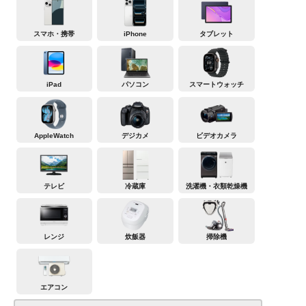
スマホ・携帯
iPhone
タブレット
iPad
パソコン
スマートウォッチ
AppleWatch
デジカメ
ビデオカメラ
テレビ
冷蔵庫
洗濯機・衣類乾燥機
レンジ
炊飯器
掃除機
エアコン