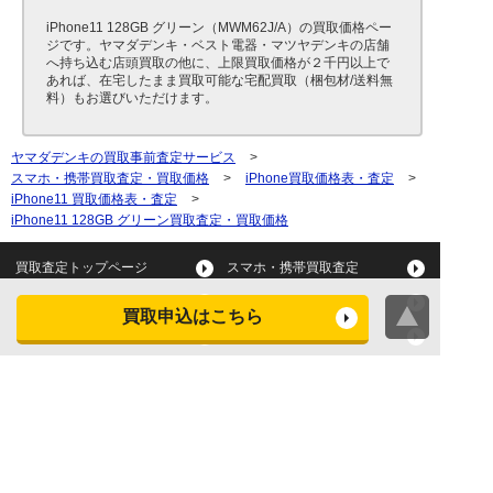
iPhone11 128GB グリーン（MWM62J/A）の買取価格ペー
ジです。ヤマダデンキ・ベスト電器・マツヤデンキの店舗
へ持ち込む店頭買取の他に、上限買取価格が２千円以上で
あれば、在宅したまま買取可能な宅配買取（梱包材/送料無
料）もお選びいただけます。
ヤマダデンキの買取事前査定サービス
>
スマホ・携帯買取査定・買取価格
>
iPhone買取価格表・査定
>
iPhone11 買取価格表・査定
>
iPhone11 128GB グリーン買取査定・買取価格
買取査定トップページ
スマホ・携帯買取査定
タブレット買取査定
パソコン買取査定
買取申込はこちら
スマートウォッチ買取査定
デジカメ買取査定
ビデオカメラ買取査定
テレビ買取査定
洗濯機・衣類乾燥機買取査
冷蔵庫買取査定
定
レンジ買取査定
炊飯器買取査定