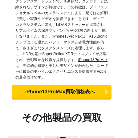
グシップスマートフォンで、革新的なテクノロジーと洗
練されたデザインが特徴です。その特徴は、プロフェッ
ショナルレベルのカメラシステムにより、驚くほど鮮明
で美しい写真やビデオを撮影できることです。デュアル
カメラシステムに加え、LiDARスキャナーが追加され、
リアルタイムの深度マッピングやAR体験の向上が可能
となりました。また、iPhone13ProMaxは、A15 Bionic
チップによる優れたパフォーマンスと省電力性能を備
え、さまざまなタスクをスムーズに処理します。さら
に、HDR対応のSuper Retina XDRディスプレイが搭載
され、色彩豊かな映像を提供します。
iPhone13ProMax
は、先進的な機能と美しいデザインが融合した、ユーザ
ーに最高のモバイルエクスペリエンスを提供するApple
の最高傑作です。
iPhone13ProMax買取価格表へ
その他製品の買取