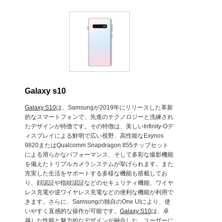
Galaxy s10
Galaxy S10
は、Samsungが2019年にリリースした革新
的なスマートフォンで、先進のテクノロジーと洗練され
たデザインが特徴です。その特徴は、美しいInfinity-Oデ
ィスプレイによる鮮明で広い視野、高性能なExynos
9820またはQualcomm Snapdragon 855チップセット
による滑らかなパフォーマンス、そして多彩な撮影機能
を備えたトリプルカメラシステムが挙げられます。また
充実した生活をサポートする多様な機能も搭載してお
り、顔認証や指紋認証などのセキュリティ機能、ワイヤ
レス充電や逆ワイヤレス充電などの便利な機能が利用で
きます。さらに、Samsungの独自のOne UIにより、使
いやすく直感的な操作が可能です。
Galaxy S10
は、卓
越した性能と魅力的なデザインが融合した、ユーザーに