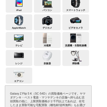
iPad
パソコン
スマートウォッチ
AppleWatch
デジカメ
ビデオカメラ
テレビ
冷蔵庫
洗濯機・衣類乾燥機
レンジ
炊飯器
掃除機
エアコン
Galaxy Z Flip 5 K（SC-54D）の買取価格ページです。ヤマ
ダデンキ・ベスト電器・マツヤデンキの店舗へ持ち込む店
頭買取の他に、上限買取価格が２千円以上であれば、在宅
したまま買取可能な宅配買取（梱包材/送料無料）もお選び