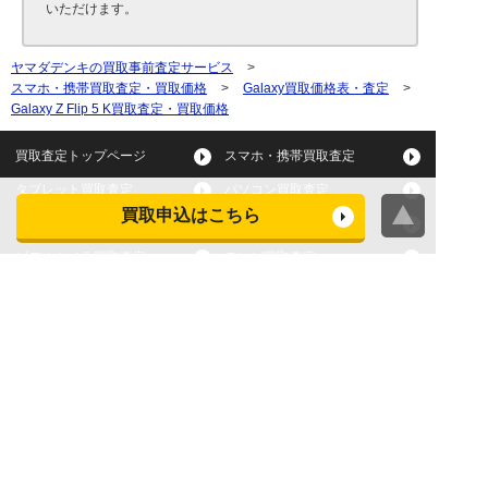
いただけます。
ヤマダデンキの買取事前査定サービス
>
スマホ・携帯買取査定・買取価格
>
Galaxy買取価格表・査定
>
Galaxy Z Flip 5 K買取査定・買取価格
買取査定トップページ
スマホ・携帯買取査定
タブレット買取査定
パソコン買取査定
買取申込はこちら
スマートウォッチ買取査定
デジカメ買取査定
ビデオカメラ買取査定
テレビ買取査定
洗濯機・衣類乾燥機買取査
冷蔵庫買取査定
定
レンジ買取査定
炊飯器買取査定
掃除機買取査定
エアコン買取査定
店頭買取
宅配買取
スマホ・タブレットの査定
買取に関する確認事項
基準