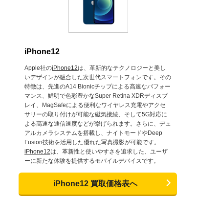
iPhone12
Apple社の
iPhone12
は、革新的なテクノロジーと美し
いデザインが融合した次世代スマートフォンです。その
特徴は、先進のA14 Bionicチップによる高速なパフォー
マンス、鮮明で色彩豊かなSuper Retina XDRディスプ
レイ、MagSafeによる便利なワイヤレス充電やアクセ
サリーの取り付けが可能な磁気接続、そして5G対応に
よる高速な通信速度などが挙げられます。さらに、デュ
アルカメラシステムを搭載し、ナイトモードやDeep
Fusion技術を活用した優れた写真撮影が可能です。
iPhone12
は、革新性と使いやすさを追求した、ユーザ
ーに新たな体験を提供するモバイルデバイスです。
iPhone12 買取価格表へ