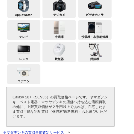
AppleWatch
デジカメ
ビデオカメラ
テレビ
冷蔵庫
洗濯機・衣類乾燥機
レンジ
炊飯器
掃除機
エアコン
Galaxy S8+（SCV35）の買取価格ページです。ヤマダデン
キ・ベスト電器・マツヤデンキの店舗へ持ち込む店頭買取
の他に、上限買取価格が２千円以上であれば、在宅したま
ま買取可能な宅配買取（梱包材/送料無料）もお選びいただ
けます。
ヤマダデンキの買取事前査定サービス
>