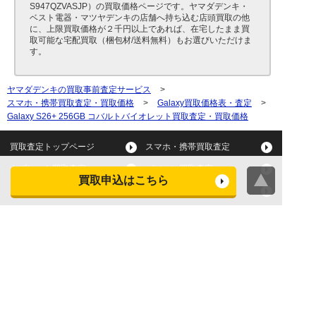
S947QZVASJP）の買取価格ページです。ヤマダデンキ・
ベスト電器・マツヤデンキの店舗へ持ち込む店頭買取の他
に、上限買取価格が２千円以上であれば、在宅したまま買
取可能な宅配買取（梱包材/送料無料）もお選びいただけま
す。
ヤマダデンキの買取事前査定サービス
>
スマホ・携帯買取査定・買取価格
>
Galaxy買取価格表・査定
>
Galaxy S26+ 256GB コバルトバイオレット買取査定・買取価格
買取査定トップページ
スマホ・携帯買取査定
タブレット買取査定
パソコン買取査定
買取申込はこちら
スマートウォッチ買取査定
デジカメ買取査定
ビデオカメラ買取査定
テレビ買取査定
洗濯機・衣類乾燥機買取査
冷蔵庫買取査定
定
レンジ買取査定
炊飯器買取査定
掃除機買取査定
エアコン買取査定
店頭買取
宅配買取