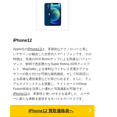
iPhone12
Apple社の
iPhone12
は、革新的なテクノロジーと美し
いデザインが融合した次世代スマートフォンです。その
特徴は、先進のA14 Bionicチップによる高速なパフォー
マンス、鮮明で色彩豊かなSuper Retina XDRディスプ
レイ、MagSafeによる便利なワイヤレス充電やアクセ
サリーの取り付けが可能な磁気接続、そして5G対応に
よる高速な通信速度などが挙げられます。さらに、デュ
アルカメラシステムを搭載し、ナイトモードやDeep
Fusion技術を活用した優れた写真撮影が可能です。
iPhone12
は、革新性と使いやすさを追求した、ユーザ
ーに新たな体験を提供するモバイルデバイスです。
iPhone12 買取価格表へ