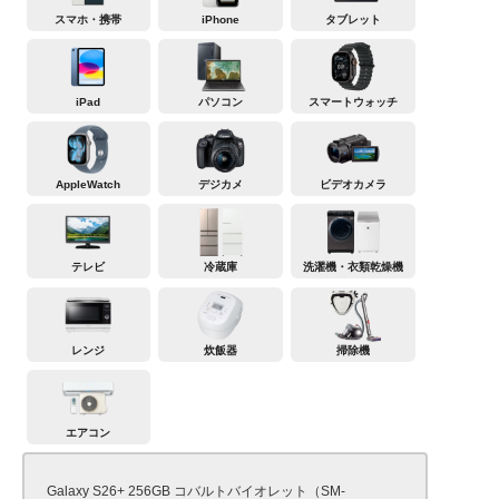
スマホ・携帯
iPhone
タブレット
iPad
パソコン
スマートウォッチ
AppleWatch
デジカメ
ビデオカメラ
テレビ
冷蔵庫
洗濯機・衣類乾燥機
レンジ
炊飯器
掃除機
エアコン
Galaxy S26+ 256GB コバルトバイオレット（SM-