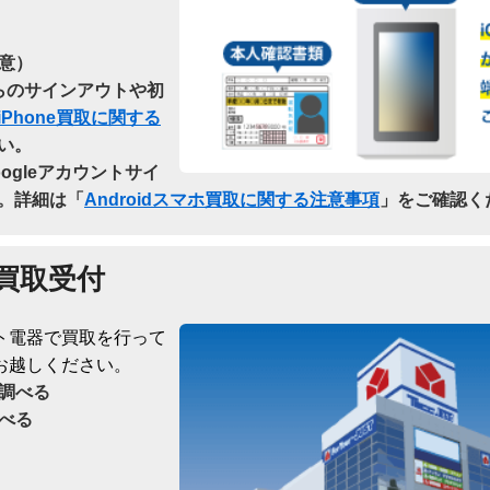
意）
dからのサインアウトや初
iPhone買取に関する
い。
oogleアカウントサイ
。詳細は「
Androidスマホ買取に関する注意事項
」をご確認く
買取受付
ト電器で買取を行って
お越しください。
調べる
べる