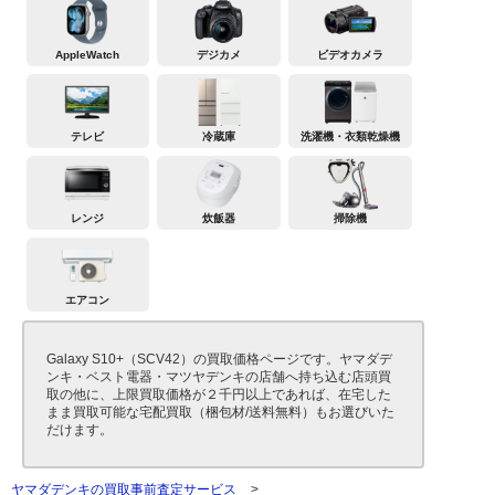
AppleWatch
デジカメ
ビデオカメラ
テレビ
冷蔵庫
洗濯機・衣類乾燥機
レンジ
炊飯器
掃除機
エアコン
Galaxy S10+（SCV42）の買取価格ページです。ヤマダデ
ンキ・ベスト電器・マツヤデンキの店舗へ持ち込む店頭買
取の他に、上限買取価格が２千円以上であれば、在宅した
まま買取可能な宅配買取（梱包材/送料無料）もお選びいた
だけます。
ヤマダデンキの買取事前査定サービス
>