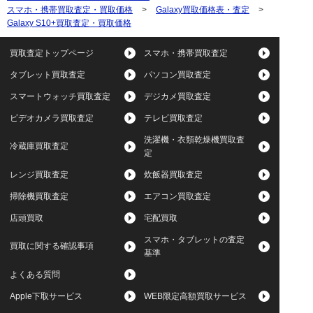
スマホ・携帯買取査定・買取価格
>
Galaxy買取価格表・査定
>
Galaxy S10+買取査定・買取価格
買取査定トップページ
スマホ・携帯買取査定
タブレット買取査定
パソコン買取査定
スマートウォッチ買取査定
デジカメ買取査定
ビデオカメラ買取査定
テレビ買取査定
洗濯機・衣類乾燥機買取査
冷蔵庫買取査定
定
レンジ買取査定
炊飯器買取査定
掃除機買取査定
エアコン買取査定
店頭買取
宅配買取
スマホ・タブレットの査定
買取に関する確認事項
基準
よくある質問
Apple下取サービス
WEB限定高額買取サービス