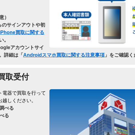
意）
dからのサインアウトや初
iPhone買取に関する
い。
oogleアカウントサイ
。詳細は「
Androidスマホ買取に関する注意事項
」をご確認く
買取受付
ト電器で買取を行って
お越しください。
調べる
べる