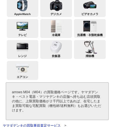
AppleWatch
デジカメ
ビデオカメラ
テレビ
冷蔵庫
洗濯機・衣類乾燥機
レンジ
炊飯器
掃除機
エアコン
arrows M04（M04）の買取価格ページです。ヤマダデン
キ・ベスト電器・マツヤデンキの店舗へ持ち込む店頭買取
の他に、上限買取価格が２千円以上であれば、在宅したま
ま買取可能な宅配買取（梱包材/送料無料）もお選びいただ
けます。
ヤマダデンキの買取事前査定サービス
>