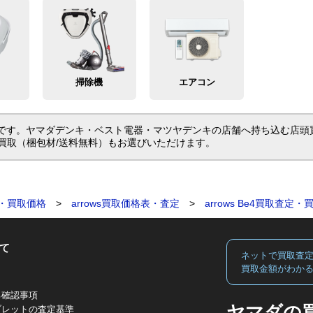
掃除機
エアコン
価格ページです。ヤマダデンキ・ベスト電器・マツヤデンキの店舗へ持ち込む
買取（梱包材/送料無料）もお選びいただけます。
・買取価格
>
arrows買取価格表・査定
>
arrows Be4買取査定
て
ネットで買取査
買取金額がわか
る確認事項
ヤマダの
ブレットの査定基準