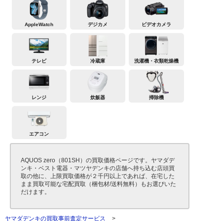
AppleWatch
デジカメ
ビデオカメラ
テレビ
冷蔵庫
洗濯機・衣類乾燥機
レンジ
炊飯器
掃除機
エアコン
AQUOS zero（801SH）の買取価格ページです。ヤマダデ
ンキ・ベスト電器・マツヤデンキの店舗へ持ち込む店頭買
取の他に、上限買取価格が２千円以上であれば、在宅した
まま買取可能な宅配買取（梱包材/送料無料）もお選びいた
だけます。
ヤマダデンキの買取事前査定サービス
>