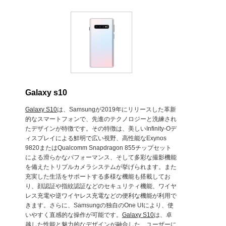
Galaxy s10
Galaxy S10
は、Samsungが2019年にリリースした革新
的なスマートフォンで、先進のテクノロジーと洗練され
たデザインが特徴です。その特徴は、美しいInfinity-Oデ
ィスプレイによる鮮明で広い視野、高性能なExynos
9820またはQualcomm Snapdragon 855チップセット
による滑らかなパフォーマンス、そして多彩な撮影機能
を備えたトリプルカメラシステムが挙げられます。また
充実した生活をサポートする多様な機能も搭載してお
り、顔認証や指紋認証などのセキュリティ機能、ワイヤ
レス充電や逆ワイヤレス充電などの便利な機能が利用で
きます。さらに、Samsungの独自のOne UIにより、使
いやすく直感的な操作が可能です。
Galaxy S10
は、卓
越した性能と魅力的なデザインが融合した、ユーザーに