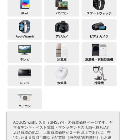
iPad
パソコン
スマートウォッチ
AppleWatch
デジカメ
ビデオカメラ
テレビ
冷蔵庫
洗濯機・衣類乾燥機
レンジ
炊飯器
掃除機
エアコン
AQUOS wish5 スミ（SHSJY4）の買取価格ページです。ヤ
マダデンキ・ベスト電器・マツヤデンキの店舗へ持ち込む
店頭買取の他に、上限買取価格が２千円以上であれば、在
宅したまま買取可能な宅配買取（梱包材/送料無料）もお選