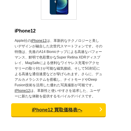
iPhone12
Apple社の
iPhone12
は、革新的なテクノロジーと美し
いデザインが融合した次世代スマートフォンです。その
特徴は、先進のA14 Bionicチップによる高速なパフォー
マンス、鮮明で色彩豊かなSuper Retina XDRディスプ
レイ、MagSafeによる便利なワイヤレス充電やアクセ
サリーの取り付けが可能な磁気接続、そして5G対応に
よる高速な通信速度などが挙げられます。さらに、デュ
アルカメラシステムを搭載し、ナイトモードやDeep
Fusion技術を活用した優れた写真撮影が可能です。
iPhone12
は、革新性と使いやすさを追求した、ユーザ
ーに新たな体験を提供するモバイルデバイスです。
iPhone12 買取価格表へ