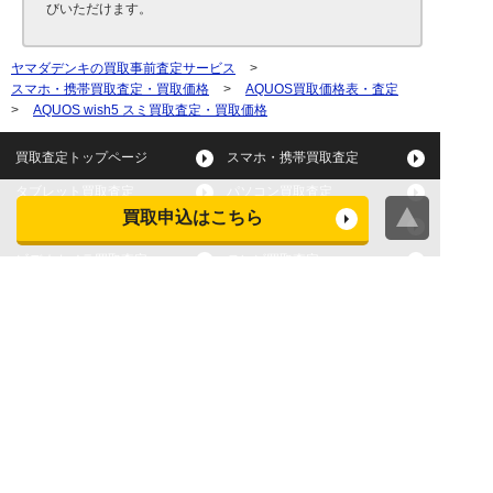
びいただけます。
ヤマダデンキの買取事前査定サービス
>
スマホ・携帯買取査定・買取価格
>
AQUOS買取価格表・査定
>
AQUOS wish5 スミ買取査定・買取価格
買取査定トップページ
スマホ・携帯買取査定
タブレット買取査定
パソコン買取査定
買取申込はこちら
スマートウォッチ買取査定
デジカメ買取査定
ビデオカメラ買取査定
テレビ買取査定
洗濯機・衣類乾燥機買取査
冷蔵庫買取査定
定
レンジ買取査定
炊飯器買取査定
掃除機買取査定
エアコン買取査定
店頭買取
宅配買取
スマホ・タブレットの査定
買取に関する確認事項
基準