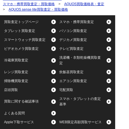
スマホ・携帯買取査定・買取価格
>
AQUOS買取価格表・査定
>
AQUOS sense lite買取査定・買取価格
買取査定トップページ
スマホ・携帯買取査定
タブレット買取査定
パソコン買取査定
スマートウォッチ買取査定
デジカメ買取査定
ビデオカメラ買取査定
テレビ買取査定
洗濯機・衣類乾燥機買取査
冷蔵庫買取査定
定
レンジ買取査定
炊飯器買取査定
掃除機買取査定
エアコン買取査定
店頭買取
宅配買取
スマホ・タブレットの査定
買取に関する確認事項
基準
よくある質問
Apple下取サービス
WEB限定高額買取サービス