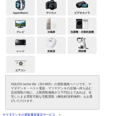
AppleWatch
デジカメ
ビデオカメラ
テレビ
冷蔵庫
洗濯機・衣類乾燥機
レンジ
炊飯器
掃除機
エアコン
AQUOS sense lite（SH-M05）の買取価格ページです。ヤ
マダデンキ・ベスト電器・マツヤデンキの店舗へ持ち込む
店頭買取の他に、上限買取価格が２千円以上であれば、在
宅したまま買取可能な宅配買取（梱包材/送料無料）もお選
びいただけます。
ヤマダデンキの買取事前査定サービス
>