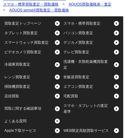
スマホ・携帯買取査定・買取価格
>
AQUOS買取価格表・査定
>
AQUOS sense4買取査定・買取価格
買取査定トップページ
スマホ・携帯買取査定
タブレット買取査定
パソコン買取査定
スマートウォッチ買取査定
デジカメ買取査定
ビデオカメラ買取査定
テレビ買取査定
洗濯機・衣類乾燥機買取査
冷蔵庫買取査定
定
レンジ買取査定
炊飯器買取査定
掃除機買取査定
エアコン買取査定
店頭買取
宅配買取
スマホ・タブレットの査定
買取に関する確認事項
基準
よくある質問
Apple下取サービス
WEB限定高額買取サービス