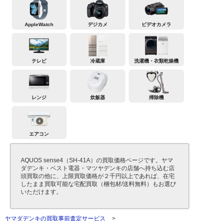
AppleWatch
デジカメ
ビデオカメラ
テレビ
冷蔵庫
洗濯機・衣類乾燥機
レンジ
炊飯器
掃除機
エアコン
AQUOS sense4（SH-41A）の買取価格ページです。ヤマ
ダデンキ・ベスト電器・マツヤデンキの店舗へ持ち込む店
頭買取の他に、上限買取価格が２千円以上であれば、在宅
したまま買取可能な宅配買取（梱包材/送料無料）もお選び
いただけます。
ヤマダデンキの買取事前査定サービス
>