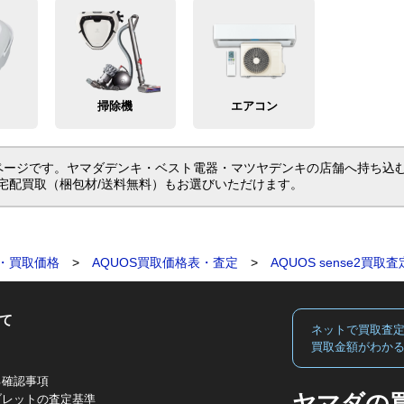
掃除機
エアコン
の買取価格ページです。ヤマダデンキ・ベスト電器・マツヤデンキの店舗へ持
宅配買取（梱包材/送料無料）もお選びいただけます。
・買取価格
>
AQUOS買取価格表・査定
>
AQUOS sense2買
て
ネットで買取査
買取金額がわか
る確認事項
ヤマダの
ブレットの査定基準