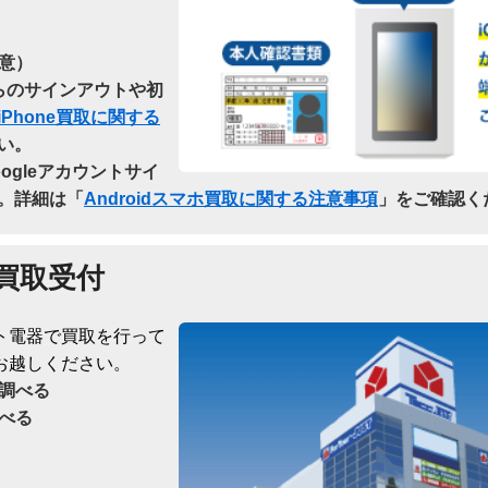
意）
dからのサインアウトや初
iPhone買取に関する
い。
oogleアカウントサイ
。詳細は「
Androidスマホ買取に関する注意事項
」をご確認く
買取受付
ト電器で買取を行って
お越しください。
調べる
べる