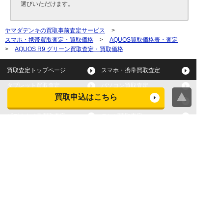
選びいただけます。
ヤマダデンキの買取事前査定サービス
>
スマホ・携帯買取査定・買取価格
>
AQUOS買取価格表・査定
>
AQUOS R9 グリーン買取査定・買取価格
買取査定トップページ
スマホ・携帯買取査定
タブレット買取査定
パソコン買取査定
買取申込はこちら
スマートウォッチ買取査定
デジカメ買取査定
ビデオカメラ買取査定
テレビ買取査定
洗濯機・衣類乾燥機買取査
冷蔵庫買取査定
定
レンジ買取査定
炊飯器買取査定
掃除機買取査定
エアコン買取査定
店頭買取
宅配買取
スマホ・タブレットの査定
買取に関する確認事項
基準