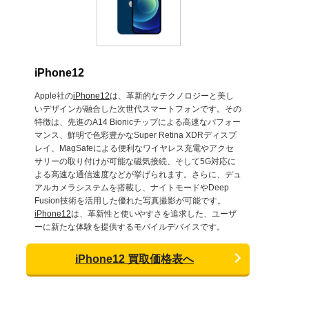
iPhone12
Apple社の
iPhone12
は、革新的なテクノロジーと美し
いデザインが融合した次世代スマートフォンです。その
特徴は、先進のA14 Bionicチップによる高速なパフォー
マンス、鮮明で色彩豊かなSuper Retina XDRディスプ
レイ、MagSafeによる便利なワイヤレス充電やアクセ
サリーの取り付けが可能な磁気接続、そして5G対応に
よる高速な通信速度などが挙げられます。さらに、デュ
アルカメラシステムを搭載し、ナイトモードやDeep
Fusion技術を活用した優れた写真撮影が可能です。
iPhone12
は、革新性と使いやすさを追求した、ユーザ
ーに新たな体験を提供するモバイルデバイスです。
iPhone12 買取価格表へ