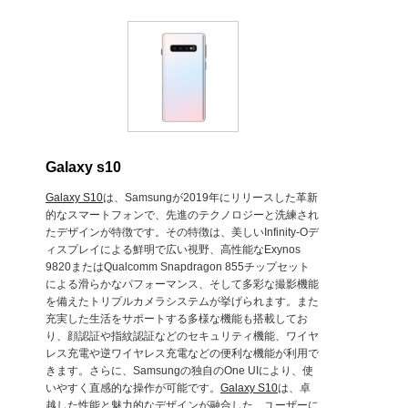
Galaxy s10
Galaxy S10
は、Samsungが2019年にリリースした革新
的なスマートフォンで、先進のテクノロジーと洗練され
たデザインが特徴です。その特徴は、美しいInfinity-Oデ
ィスプレイによる鮮明で広い視野、高性能なExynos
9820またはQualcomm Snapdragon 855チップセット
による滑らかなパフォーマンス、そして多彩な撮影機能
を備えたトリプルカメラシステムが挙げられます。また
充実した生活をサポートする多様な機能も搭載してお
り、顔認証や指紋認証などのセキュリティ機能、ワイヤ
レス充電や逆ワイヤレス充電などの便利な機能が利用で
きます。さらに、Samsungの独自のOne UIにより、使
いやすく直感的な操作が可能です。
Galaxy S10
は、卓
越した性能と魅力的なデザインが融合した、ユーザーに