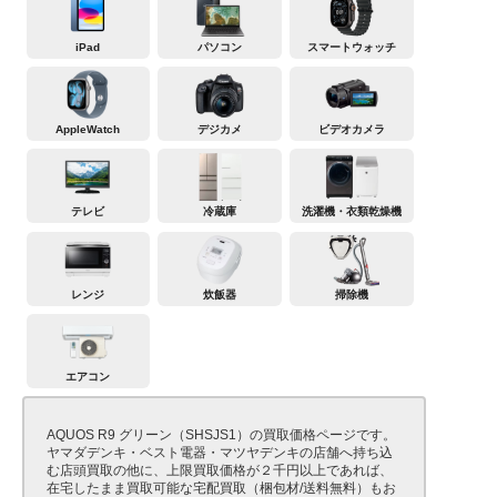
iPad
パソコン
スマートウォッチ
AppleWatch
デジカメ
ビデオカメラ
テレビ
冷蔵庫
洗濯機・衣類乾燥機
レンジ
炊飯器
掃除機
エアコン
AQUOS R9 グリーン（SHSJS1）の買取価格ページです。
ヤマダデンキ・ベスト電器・マツヤデンキの店舗へ持ち込
む店頭買取の他に、上限買取価格が２千円以上であれば、
在宅したまま買取可能な宅配買取（梱包材/送料無料）もお