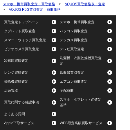
スマホ・携帯買取査定・買取価格
>
AQUOS買取価格表・査定
>
AQUOS R5G買取査定・買取価格
買取査定トップページ
スマホ・携帯買取査定
タブレット買取査定
パソコン買取査定
スマートウォッチ買取査定
デジカメ買取査定
ビデオカメラ買取査定
テレビ買取査定
洗濯機・衣類乾燥機買取査
冷蔵庫買取査定
定
レンジ買取査定
炊飯器買取査定
掃除機買取査定
エアコン買取査定
店頭買取
宅配買取
スマホ・タブレットの査定
買取に関する確認事項
基準
よくある質問
Apple下取サービス
WEB限定高額買取サービス