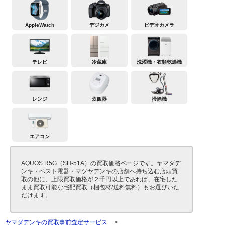
AppleWatch
デジカメ
ビデオカメラ
テレビ
冷蔵庫
洗濯機・衣類乾燥機
レンジ
炊飯器
掃除機
エアコン
AQUOS R5G（SH-51A）の買取価格ページです。ヤマダデ
ンキ・ベスト電器・マツヤデンキの店舗へ持ち込む店頭買
取の他に、上限買取価格が２千円以上であれば、在宅した
まま買取可能な宅配買取（梱包材/送料無料）もお選びいた
だけます。
ヤマダデンキの買取事前査定サービス
>