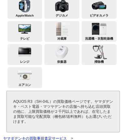
AppleWatch
デジカメ
ビデオカメラ
テレビ
冷蔵庫
洗濯機・衣類乾燥機
レンジ
炊飯器
掃除機
エアコン
AQUOS R3（SH-04L）の買取価格ページです。ヤマダデン
キ・ベスト電器・マツヤデンキの店舗へ持ち込む店頭買取
の他に、上限買取価格が２千円以上であれば、在宅したま
ま買取可能な宅配買取（梱包材/送料無料）もお選びいただ
けます。
ヤマダデンキの買取事前査定サービス
>