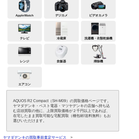
AppleWatch
デジカメ
ビデオカメラ
テレビ
冷蔵庫
洗濯機・衣類乾燥機
レンジ
炊飯器
掃除機
エアコン
AQUOS R2 Compact（SH-M09）の買取価格ページです。
ヤマダデンキ・ベスト電器・マツヤデンキの店舗へ持ち込
む店頭買取の他に、上限買取価格が２千円以上であれば、
在宅したまま買取可能な宅配買取（梱包材/送料無料）もお
選びいただけます。
ヤマダデンキの買取事前査定サービス
>