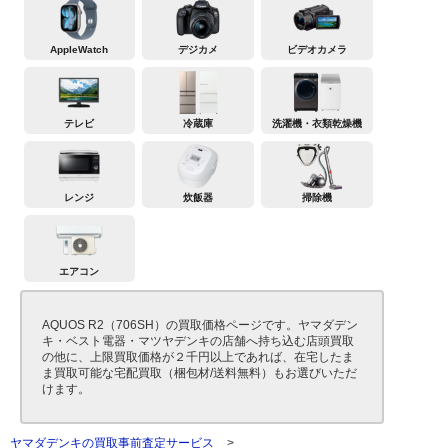
AppleWatch
デジカメ
ビデオカメラ
テレビ
冷蔵庫
洗濯機・衣類乾燥機
レンジ
炊飯器
掃除機
エアコン
AQUOS R2（706SH）の買取価格ページです。ヤマダデン
キ・ベスト電器・マツヤデンキの店舗へ持ち込む店頭買取
の他に、上限買取価格が２千円以上であれば、在宅したま
ま買取可能な宅配買取（梱包材/送料無料）もお選びいただ
けます。
ヤマダデンキの買取事前査定サービス
>