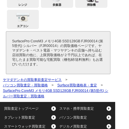
レンジ
炊飯器
掃除機
エアコン
SurfacePro CoreM3 メモリ4GB SSD128GB FJR00014 (第
5世代) シルバー（FJR00014）の買取価格ページです。ヤ
マダデンキ・ベスト電器・マツヤデンキの店舗へ持ち込む
店頭買取の他に、上限買取価格が２千円以上であれば、在
宅したまま買取可能な宅配買取（梱包材/送料無料）もお選
びいただけます。
ヤマダデンキの買取事前査定サービス
>
パソコン買取査定・買取価格
>
Surface買取価格表・査定
>
SurfacePro CoreM3 メモリ4GB SSD128GB FJR00014 (第5世代) シ
ルバー買取査定・買取価格
買取査定トップページ
スマホ・携帯買取査定
タブレット買取査定
パソコン買取査定
スマートウォッチ買取査定
デジカメ買取査定