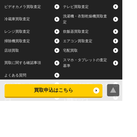
ビデオカメラ買取査定
テレビ買取査定
洗濯機・衣類乾燥機買取査
冷蔵庫買取査定
定
レンジ買取査定
炊飯器買取査定
掃除機買取査定
エアコン買取査定
店頭買取
宅配買取
スマホ・タブレットの査定
買取に関する確認事項
基準
よくある質問
Apple下取サービス
WEB限定高額買取サービス
買取申込はこちら
法人向けパソコン買取サー
法人向けスマホ・タブレッ
ビス
ト買取サービス
WEB限定 パソコン無料処分
法人向けパソコンレンタル
サービス
ヤマダの買取事前査定サービス