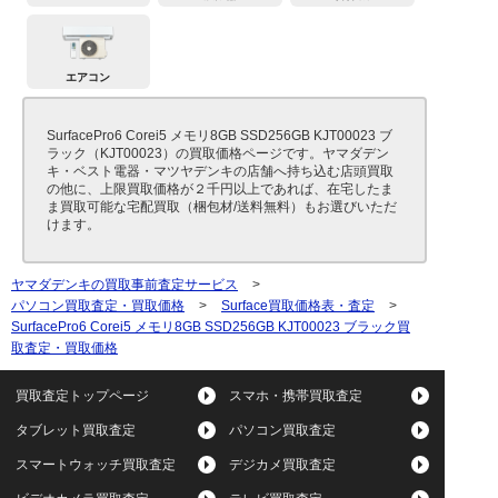
エアコン
SurfacePro6 Corei5 メモリ8GB SSD256GB KJT00023 ブ
ラック（KJT00023）の買取価格ページです。ヤマダデン
キ・ベスト電器・マツヤデンキの店舗へ持ち込む店頭買取
の他に、上限買取価格が２千円以上であれば、在宅したま
ま買取可能な宅配買取（梱包材/送料無料）もお選びいただ
けます。
ヤマダデンキの買取事前査定サービス
>
パソコン買取査定・買取価格
>
Surface買取価格表・査定
>
SurfacePro6 Corei5 メモリ8GB SSD256GB KJT00023 ブラック買
取査定・買取価格
買取査定トップページ
スマホ・携帯買取査定
タブレット買取査定
パソコン買取査定
スマートウォッチ買取査定
デジカメ買取査定