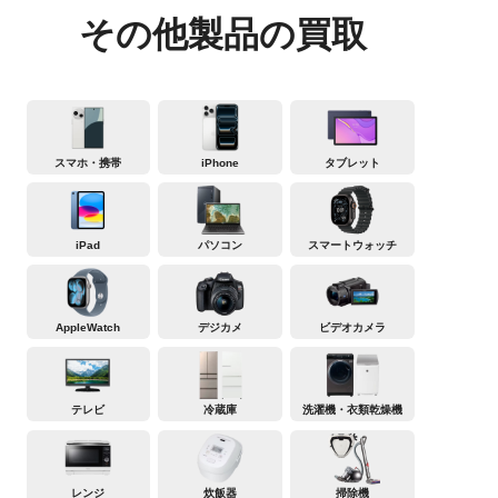
その他製品の買取
スマホ・携帯
iPhone
タブレット
iPad
パソコン
スマートウォッチ
AppleWatch
デジカメ
ビデオカメラ
テレビ
冷蔵庫
洗濯機・衣類乾燥機
レンジ
炊飯器
掃除機