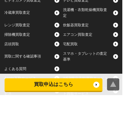
ビデオカメラ買取査定
テレビ買取査定
洗濯機・衣類乾燥機買取査
冷蔵庫買取査定
定
レンジ買取査定
炊飯器買取査定
掃除機買取査定
エアコン買取査定
店頭買取
宅配買取
スマホ・タブレットの査定
買取に関する確認事項
基準
よくある質問
Apple下取サービス
WEB限定高額買取サービス
買取申込はこちら
法人向けパソコン買取サー
法人向けスマホ・タブレッ
ビス
ト買取サービス
WEB限定 パソコン無料処分
法人向けパソコンレンタル
サービス
ヤマダの買取事前査定サービス
お問い合わせはお近くのヤマダデンキへ