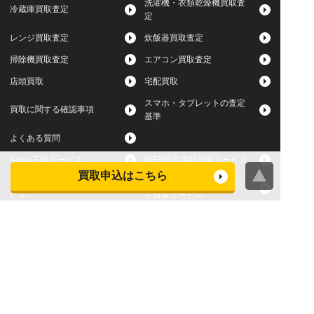
洗濯機・衣類乾燥機買取査
冷蔵庫買取査定
定
レンジ買取査定
炊飯器買取査定
掃除機買取査定
エアコン買取査定
店頭買取
宅配買取
スマホ・タブレットの査定
買取に関する確認事項
基準
よくある質問
Apple下取サービス
WEB限定高額買取サービス
買取申込はこちら
法人向けパソコン買取サー
法人向けスマホ・タブレッ
ビス
ト買取サービス
WEB限定 パソコン無料処分
法人向けパソコンレンタル
サービス
ヤマダの買取事前査定サービス
お問い合わせはお近くのヤマダデンキへ