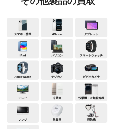
その他製品の買取
スマホ・携帯
iPhone
タブレット
iPad
パソコン
スマートウォッチ
AppleWatch
デジカメ
ビデオカメラ
テレビ
冷蔵庫
洗濯機・衣類乾燥機
レンジ
炊飯器
掃除機