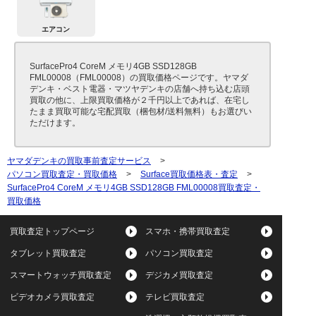
エアコン
SurfacePro4 CoreM メモリ4GB SSD128GB
FML00008（FML00008）の買取価格ページです。ヤマダ
デンキ・ベスト電器・マツヤデンキの店舗へ持ち込む店頭
買取の他に、上限買取価格が２千円以上であれば、在宅し
たまま買取可能な宅配買取（梱包材/送料無料）もお選びい
ただけます。
ヤマダデンキの買取事前査定サービス
>
パソコン買取査定・買取価格
>
Surface買取価格表・査定
>
SurfacePro4 CoreM メモリ4GB SSD128GB FML00008買取査定・
買取価格
買取査定トップページ
スマホ・携帯買取査定
タブレット買取査定
パソコン買取査定
スマートウォッチ買取査定
デジカメ買取査定
ビデオカメラ買取査定
テレビ買取査定