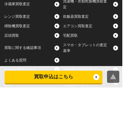
洗濯機・衣類乾燥機買取査
冷蔵庫買取査定
定
レンジ買取査定
炊飯器買取査定
掃除機買取査定
エアコン買取査定
店頭買取
宅配買取
スマホ・タブレットの査定
買取に関する確認事項
基準
よくある質問
Apple下取サービス
WEB限定高額買取サービス
買取申込はこちら
法人向けパソコン買取サー
法人向けスマホ・タブレッ
ビス
ト買取サービス
WEB限定 パソコン無料処分
法人向けパソコンレンタル
サービス
ヤマダの買取事前査定サービス
お問い合わせはお近くのヤマダデンキへ