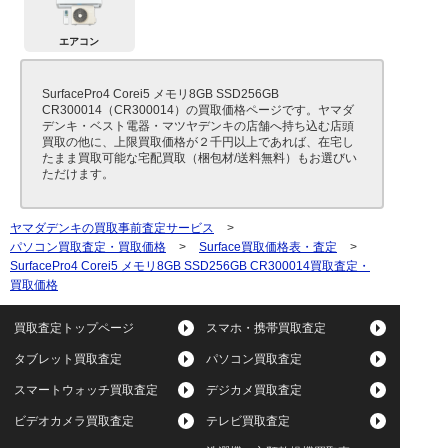
エアコン
SurfacePro4 Corei5 メモリ8GB SSD256GB
CR300014（CR300014）の買取価格ページです。ヤマダ
デンキ・ベスト電器・マツヤデンキの店舗へ持ち込む店頭
買取の他に、上限買取価格が２千円以上であれば、在宅し
たまま買取可能な宅配買取（梱包材/送料無料）もお選びい
ただけます。
ヤマダデンキの買取事前査定サービス
>
パソコン買取査定・買取価格
>
Surface買取価格表・査定
>
SurfacePro4 Corei5 メモリ8GB SSD256GB CR300014買取査定・
買取価格
買取査定トップページ
スマホ・携帯買取査定
タブレット買取査定
パソコン買取査定
スマートウォッチ買取査定
デジカメ買取査定
ビデオカメラ買取査定
テレビ買取査定