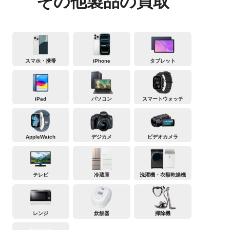
その他製品の買取
スマホ・携帯
iPhone
タブレット
iPad
パソコン
スマートウォッチ
AppleWatch
デジカメ
ビデオカメラ
テレビ
冷蔵庫
洗濯機・衣類乾燥機
レンジ
炊飯器
掃除機