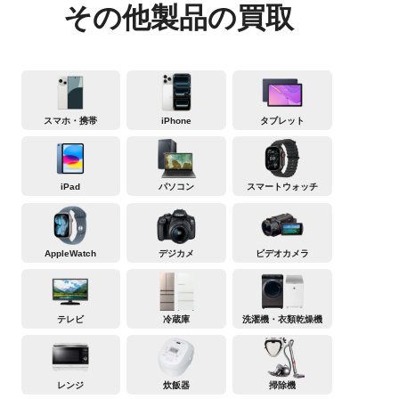
その他製品の買取
スマホ・携帯
iPhone
タブレット
iPad
パソコン
スマートウォッチ
AppleWatch
デジカメ
ビデオカメラ
テレビ
冷蔵庫
洗濯機・衣類乾燥機
レンジ
炊飯器
掃除機