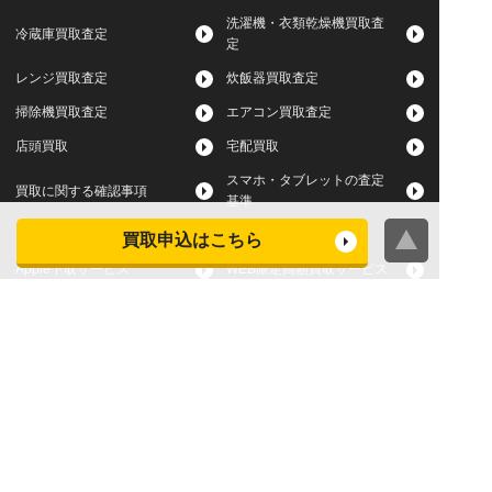
洗濯機・衣類乾燥機買取査
冷蔵庫買取査定
定
レンジ買取査定
炊飯器買取査定
掃除機買取査定
エアコン買取査定
店頭買取
宅配買取
スマホ・タブレットの査定
買取に関する確認事項
基準
よくある質問
買取申込はこちら
Apple下取サービス
WEB限定高額買取サービス
法人向けパソコン買取サー
法人向けスマホ・タブレッ
ビス
ト買取サービス
WEB限定 パソコン無料処分
法人向けパソコンレンタル
サービス
ヤマダの買取事前査定サービス
お問い合わせはお近くのヤマダデンキへ