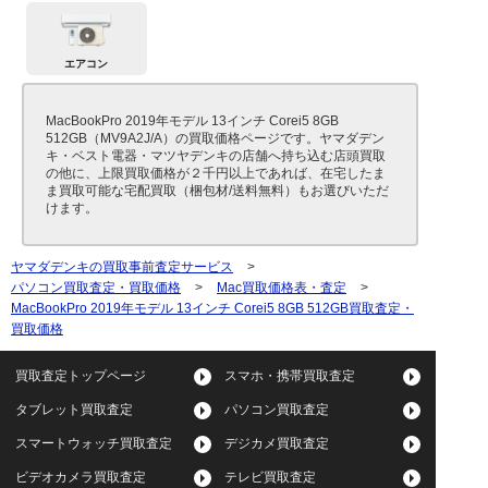
エアコン
MacBookPro 2019年モデル 13インチ Corei5 8GB
512GB（MV9A2J/A）の買取価格ページです。ヤマダデン
キ・ベスト電器・マツヤデンキの店舗へ持ち込む店頭買取
の他に、上限買取価格が２千円以上であれば、在宅したま
ま買取可能な宅配買取（梱包材/送料無料）もお選びいただ
けます。
ヤマダデンキの買取事前査定サービス
>
パソコン買取査定・買取価格
>
Mac買取価格表・査定
>
MacBookPro 2019年モデル 13インチ Corei5 8GB 512GB買取査定・
買取価格
買取査定トップページ
スマホ・携帯買取査定
タブレット買取査定
パソコン買取査定
スマートウォッチ買取査定
デジカメ買取査定
ビデオカメラ買取査定
テレビ買取査定