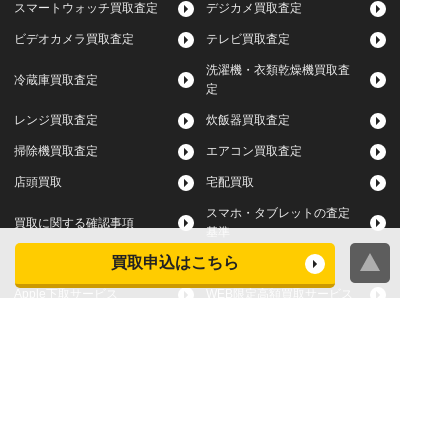
スマートウォッチ買取査定
デジカメ買取査定
ビデオカメラ買取査定
テレビ買取査定
洗濯機・衣類乾燥機買取査
冷蔵庫買取査定
定
レンジ買取査定
炊飯器買取査定
掃除機買取査定
エアコン買取査定
店頭買取
宅配買取
スマホ・タブレットの査定
買取に関する確認事項
基準
買取申込はこちら
よくある質問
Apple下取サービス
WEB限定高額買取サービス
法人向けパソコン買取サー
法人向けスマホ・タブレッ
ビス
ト買取サービス
WEB限定 パソコン無料処分
法人向けパソコンレンタル
サービス
ヤマダの買取事前査定サービス