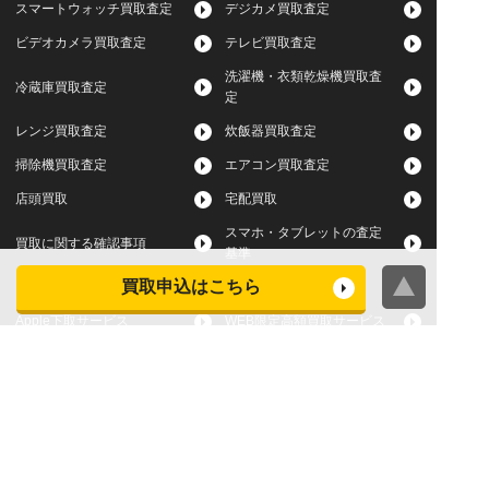
スマートウォッチ買取査定
デジカメ買取査定
ビデオカメラ買取査定
テレビ買取査定
洗濯機・衣類乾燥機買取査
冷蔵庫買取査定
定
レンジ買取査定
炊飯器買取査定
掃除機買取査定
エアコン買取査定
店頭買取
宅配買取
スマホ・タブレットの査定
買取に関する確認事項
基準
買取申込はこちら
よくある質問
Apple下取サービス
WEB限定高額買取サービス
法人向けパソコン買取サー
法人向けスマホ・タブレッ
ビス
ト買取サービス
WEB限定 パソコン無料処分
法人向けパソコンレンタル
サービス
ヤマダの買取事前査定サービス