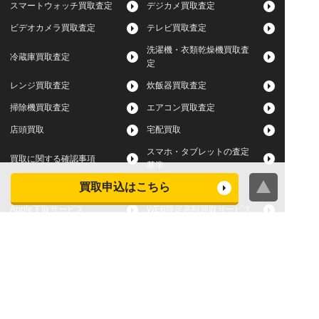
スマートウォッチ買取査定
デジカメ買取査定
ビデオカメラ買取査定
テレビ買取査定
洗濯機・衣類乾燥機買取査
冷蔵庫買取査定
定
レンジ買取査定
炊飯器買取査定
掃除機買取査定
エアコン買取査定
店頭買取
宅配買取
スマホ・タブレットの査定
買取に関する確認事項
基準
買取申込はこちら
よくある質問
Apple下取サービス
WEB限定高額買取サービス
法人向けパソコン買取サー
法人向けスマホ・タブレッ
ビス
ト買取サービス
WEB限定 パソコン無料処分
法人向けパソコンレンタル
サービス
ヤマダの買取事前査定サービス