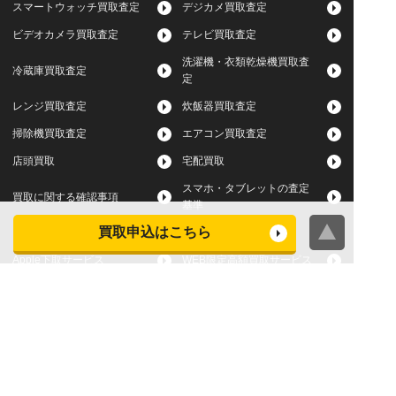
スマートウォッチ買取査定
デジカメ買取査定
ビデオカメラ買取査定
テレビ買取査定
洗濯機・衣類乾燥機買取査
冷蔵庫買取査定
定
レンジ買取査定
炊飯器買取査定
掃除機買取査定
エアコン買取査定
店頭買取
宅配買取
スマホ・タブレットの査定
買取に関する確認事項
基準
買取申込はこちら
よくある質問
Apple下取サービス
WEB限定高額買取サービス
法人向けパソコン買取サー
法人向けスマホ・タブレッ
ビス
ト買取サービス
WEB限定 パソコン無料処分
法人向けパソコンレンタル
サービス
ヤマダの買取事前査定サービス