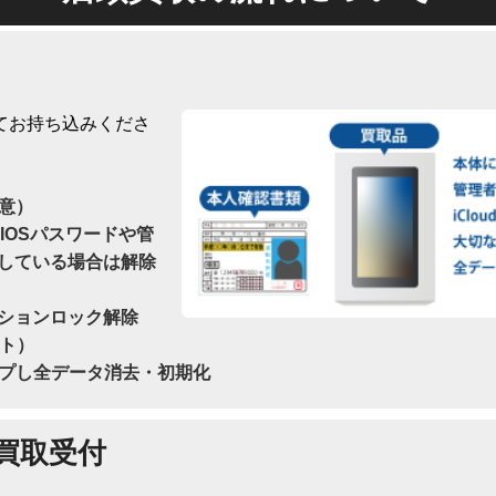
てお持ち込みくださ
意）
IOSパスワードや管
している場合は解除
ションロック解除
ウト）
プし全データ消去・初期化
買取受付