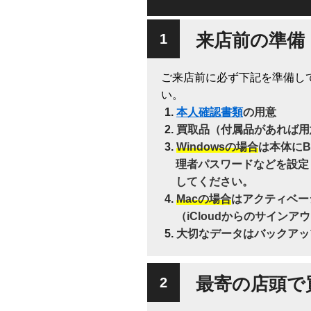
来店前の準備
ご来店前に必ず下記を準備し
い。
本人確認書類
の用意
買取品（付属品があれば用
Windowsの場合
は本体にB
理者パスワードなどを設定
してください。
Macの場合
はアクティベー
（iCloudからのサインア
大切なデータはバックアッ
最寄の店頭で