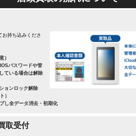
てお持ち込みくださ
意）
IOSパスワードや管
している場合は解除
ションロック解除
ウト）
プし全データ消去・初期化
買取受付