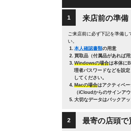
来店前の準備
ご来店前に必ず下記を準備し
い。
本人確認書類
の用意
買取品（付属品があれば用
Windowsの場合
は本体にB
理者パスワードなどを設定
してください。
Macの場合
はアクティベー
（iCloudからのサインア
大切なデータはバックアッ
最寄の店頭で