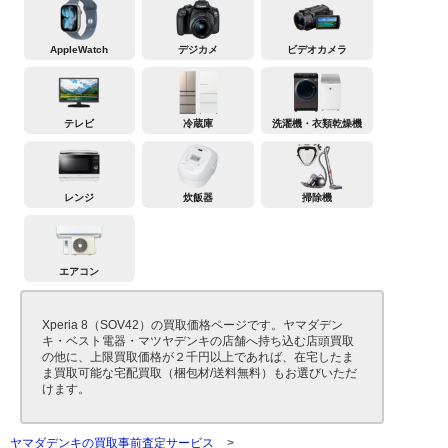
AppleWatch
デジカメ
ビデオカメラ
テレビ
冷蔵庫
洗濯機・衣類乾燥機
レンジ
炊飯器
掃除機
エアコン
Xperia 8（SOV42）の買取価格ページです。ヤマダデン
キ・ベスト電器・マツヤデンキの店舗へ持ち込む店頭買取
の他に、上限買取価格が２千円以上であれば、在宅したま
ま買取可能な宅配買取（梱包材/送料無料）もお選びいただ
けます。
ヤマダデンキの買取事前査定サービス
>