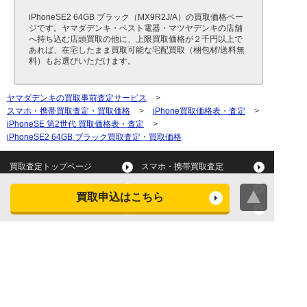
iPhoneSE2 64GB ブラック（MX9R2J/A）の買取価格ペー
ジです。ヤマダデンキ・ベスト電器・マツヤデンキの店舗
へ持ち込む店頭買取の他に、上限買取価格が２千円以上で
あれば、在宅したまま買取可能な宅配買取（梱包材/送料無
料）もお選びいただけます。
ヤマダデンキの買取事前査定サービス
>
スマホ・携帯買取査定・買取価格
>
iPhone買取価格表・査定
>
iPhoneSE 第2世代 買取価格表・査定
>
iPhoneSE2 64GB ブラック買取査定・買取価格
買取査定トップページ
スマホ・携帯買取査定
タブレット買取査定
パソコン買取査定
買取申込はこちら
スマートウォッチ買取査定
デジカメ買取査定
ビデオカメラ買取査定
テレビ買取査定
洗濯機・衣類乾燥機買取査
冷蔵庫買取査定
定
レンジ買取査定
炊飯器買取査定