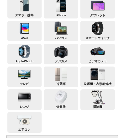
スマホ・携帯
iPhone
タブレット
iPad
パソコン
スマートウォッチ
AppleWatch
デジカメ
ビデオカメラ
テレビ
冷蔵庫
洗濯機・衣類乾燥機
レンジ
炊飯器
掃除機
エアコン