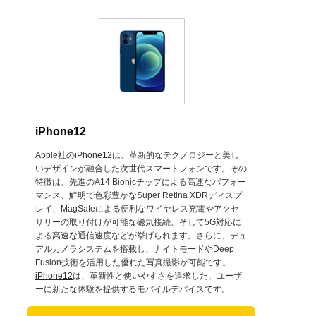
iPhone12
Apple社の
iPhone12
は、革新的なテクノロジーと美し
いデザインが融合した次世代スマートフォンです。その
特徴は、先進のA14 Bionicチップによる高速なパフォー
マンス、鮮明で色彩豊かなSuper Retina XDRディスプ
レイ、MagSafeによる便利なワイヤレス充電やアクセ
サリーの取り付けが可能な磁気接続、そして5G対応に
よる高速な通信速度などが挙げられます。さらに、デュ
アルカメラシステムを搭載し、ナイトモードやDeep
Fusion技術を活用した優れた写真撮影が可能です。
iPhone12
は、革新性と使いやすさを追求した、ユーザ
ーに新たな体験を提供するモバイルデバイスです。