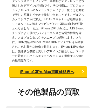
グシップスマートフォンで、革新的なテクノロジーと洗
練されたデザインが特徴です。その特徴は、プロフェッ
ショナルレベルのカメラシステムにより、驚くほど鮮明
で美しい写真やビデオを撮影できることです。デュアル
カメラシステムに加え、LiDARスキャナーが追加され、
リアルタイムの深度マッピングやAR体験の向上が可能
となりました。また、iPhone13ProMaxは、A15 Bionic
チップによる優れたパフォーマンスと省電力性能を備
え、さまざまなタスクをスムーズに処理します。さら
に、HDR対応のSuper Retina XDRディスプレイが搭載
され、色彩豊かな映像を提供します。
iPhone13ProMax
は、先進的な機能と美しいデザインが融合した、ユーザ
ーに最高のモバイルエクスペリエンスを提供するApple
の最高傑作です。
iPhone13ProMax買取価格表へ
その他製品の買取