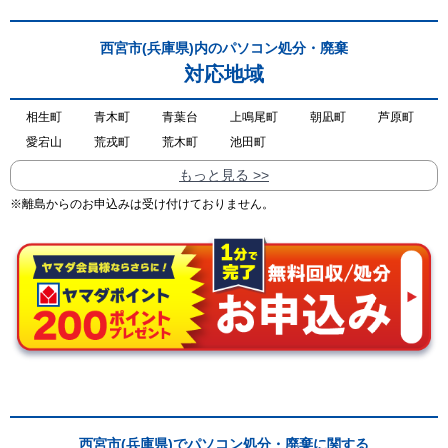
西宮市(兵庫県)内のパソコン処分・廃棄
対応地域
相生町
青木町
青葉台
上鳴尾町
朝凪町
芦原町
愛宕山
荒戎町
荒木町
池田町
もっと見る >>
※離島からのお申込みは受け付けておりません。
西宮市(兵庫県)でパソコン処分・廃棄に関する