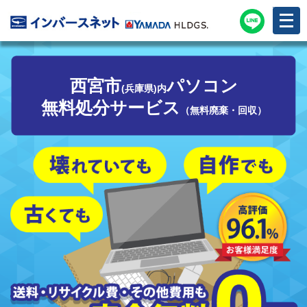
メ
ニ
ュ
ー
を
開
く
西宮市
パソコン
(兵庫県)内
無料処分サービス
（無料廃棄・回収）