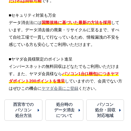
だければ回収可能
です。
■セキュリティ対策も万全
データ消去法には
国際規格に基づいた最新の方法を採用
して
います。データ消去後の廃棄・リサイクルに至るまで、すべ
て自社工場で一貫して行なっているため、情報漏洩の不安を
感じている方も安心してご利用いただけます。
■ヤマダ会員様限定のポイント進呈
インバースネットの無料回収はどなたでもご利用いただけま
す。また、ヤマダ会員様なら
パソコン1台(1梱包)につきヤマ
ダポイント200ポイントを進呈
していますので、会員でない方
はぜひこの機会に
ヤマダ会員にご登録
ください。
西宮市での
処分時の
パソコン
パソコン
データ消去
処分・回収
処分方法
について
対応地域