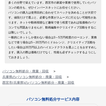
多くの分野で栄えています。西宮市の家庭や業務で使用していたパソ
コンの処分も、ぜひインバースネットにお任せください。
パソコンの購入は使用目的に合わせてスペックを決めることが大切で
す。値段だけで選ぶと、必要な作業がスムーズに行えない可能性があ
ります。ネットや動画視聴など趣味で使う程度であれば低価格のパソ
コンでも問題ありませんが、動画編集やクリエイティブ活動をするに
は難しいでしょう。
一般的にネットしか使わない場合は3～5万円程度のローエンド、業務
などで使う場合は5～20万円のミドルレンジ、クリエイティブ活動を
したい場合は20万円以上のハイエンドクラスを選ぶことをおすすめし
ます。購入の際は価格だけでなく、性能も必ずチェックするようにし
ておきましょう。
パソコン無料処分・廃棄・回収
>
兵庫県のパソコン無料処分・廃棄・回収
>
西宮市(兵庫県)のパソコン無料処分・廃棄・回収
パソコン無料処分サービス内容