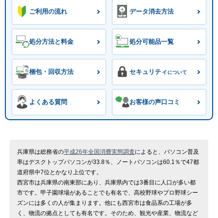
ご利用の流れ
データ消去方法
処分方法と料金
処分可能品一覧
梱包・回収方法
セキュリティ
について
よくある質問
お客様の声口コミ
兵庫県は総務省の
平成26年全国消費実態調査
によると、パソコン普及
率はデスクトップパソコンが33.8％、ノートパソコンは60.1％で47都
道府県中7位とかなり上位です。
西宮市は兵庫県の南東部にあり、兵庫県内では3番目に人口が多い都
市です。甲子園球場があることでも有名で、高校野球やプロ野球シー
ズンには多くの人が集まります。他にも西宮市は食品系の工場が多
く、物流の拠点としても有名です。そのため、観光や産業、物流など