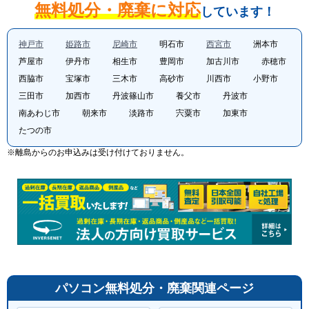
無料処分・廃棄に対応
しています！
神戸市
姫路市
尼崎市
明石市
西宮市
洲本市
芦屋市
伊丹市
相生市
豊岡市
加古川市
赤穂市
西脇市
宝塚市
三木市
高砂市
川西市
小野市
三田市
加西市
丹波篠山市
養父市
丹波市
南あわじ市
朝来市
淡路市
宍粟市
加東市
たつの市
※離島からのお申込みは受け付けておりません。
パソコン無料処分・廃棄関連ページ