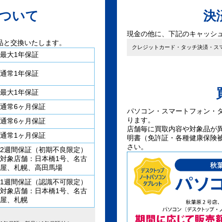
ついて
決
現金の他に、下記のキャッシ
品と交換いたします。
クレジットカード・タッチ決済・ス
最大1年保証
通常1年保証
最大1年保証
通常6ヶ月保証
パソコン・スマートフォン・
ります。
通常6ヶ月保証
店舗毎に買取内容や対象品が
通常1ヶ月保証
明書（免許証・各種健康保険
さい。
2週間保証（初期不良限定）
対象店舗：日本橋1号、名古
屋、札幌、高田馬場
1週間保証（認識不可限定）
対象店舗：日本橋1号、名古
屋、札幌