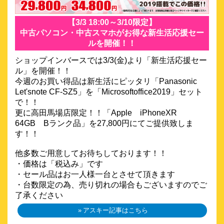
【3/3 18:00～3/10限定】
中古パソコン・中古スマホがお得な新生活応援セー
ルを開催！！
ショップインバースでは3/3(金)より「新生活応援セー
ル」を開催！！
今週のお買い得品は新生活にピッタリ「Panasonic
Let'snote CF-SZ5」を「Microsoftoffice2019」セット
で！！
更に高田馬場店限定！！「Apple iPhoneXR
64GB Bランク品」を27,800円にてご提供致しま
す！！
他多数ご用意してお待ちしております！！
・価格は「税込み」です
・セール品はお一人様一台とさせて頂きます
・台数限定の為、売り切れの場合もございますのでご
了承ください
アスキー記事はこちら