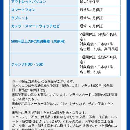
アウトレットパソコン
最大1年保証
スマートフォン
通常6ヶ月保証
タブレット
通常6ヶ月保証
カメラ・スマートウォッチなど
通常1ヶ月保証
2週間保証（初期不良限
定）
500円以上のPC周辺機器（未使用）
対象店舗：日本橋1号、
名古屋、札幌、高田馬場
1週間保証（認識不可限
定）
ジャンクHDD・SSD
対象店舗：日本橋1号、
名古屋、札幌
※一部保証対象外となる商品がございます。
※パソコンは全品通常6カ月保障（状態による）プラス3,000円で1年保
証。新品は1年保証付き。
※保証期間の異なる商品もございます。プライスカードに記載の保証期間
をご確認ください。
※未使用品はメーカー保証はついておりませんので、予めご了承くださ
い。
※当社の基準で判断した自然故障が対象となります。
※バッテリー不良、付属品（化粧箱を含む）の欠品・不良、保証書・レシ
ート・領収書(発行された場合)のいずれかの欠品、お客様都合による返
品・交換、故意・消失を問わずお取り扱い方法が適切でなかった場合の故