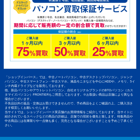
「ショップインバース」では、中古ノートパソコン、中古デスクトップパソコン、ジャンク
パソコン、中古スマートフォン・中古スマホ、液晶モニタなどを中心にHDDや、メモリ、5イ
ンチ内蔵ドライブなどを販売しております。
他、新品パソコンやアウトレットパソコン、自社オリジナルブランドのBTOパソコン（カス
タマイズパソコン）FRONTIERもご用意しております。※お取扱い商品は店舗により異なる
場合がございます。
不良品以外の返品・交換はお受けできませんので、予め商品をよくご確認の上、ご購入頂き
ます様宜しくお願いいたします。
当サイトでは、ショップインバース実店舗のお買得情報をご紹介しております。当サイトに
紹介されているスペックなどの商品の詳細は、店舗での現状を優先と致します。特集商品や
中古商品には在庫限りや一点物も多く、完売となる場合がございますことを予めご了承くだ
さい。