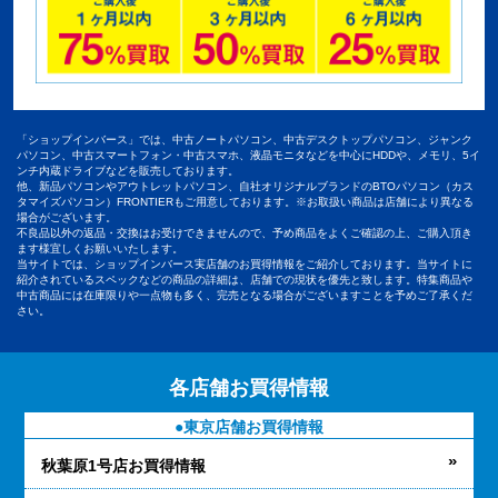
「ショップインバース」では、中古ノートパソコン、中古デスクトップパソコン、ジャンク
パソコン、中古スマートフォン・中古スマホ、液晶モニタなどを中心にHDDや、メモリ、5イ
ンチ内蔵ドライブなどを販売しております。
他、新品パソコンやアウトレットパソコン、自社オリジナルブランドのBTOパソコン（カス
タマイズパソコン）FRONTIERもご用意しております。※お取扱い商品は店舗により異なる
場合がございます。
不良品以外の返品・交換はお受けできませんので、予め商品をよくご確認の上、ご購入頂き
ます様宜しくお願いいたします。
当サイトでは、ショップインバース実店舗のお買得情報をご紹介しております。当サイトに
紹介されているスペックなどの商品の詳細は、店舗での現状を優先と致します。特集商品や
中古商品には在庫限りや一点物も多く、完売となる場合がございますことを予めご了承くだ
さい。
各店舗お買得情報
東京店舗お買得情報
秋葉原1号店お買得情報