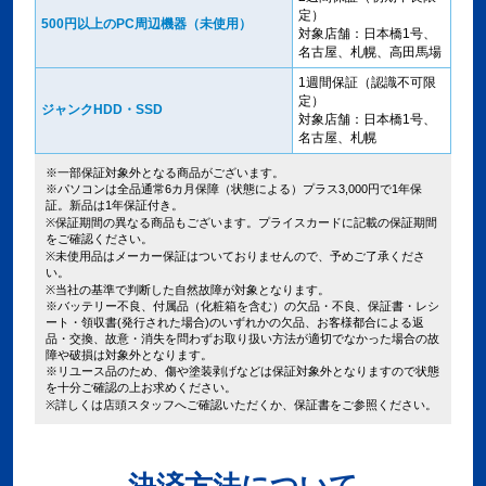
定）
500円以上のPC周辺機器（未使用）
対象店舗：日本橋1号、
名古屋、札幌、高田馬場
1週間保証（認識不可限
定）
ジャンクHDD・SSD
対象店舗：日本橋1号、
名古屋、札幌
※一部保証対象外となる商品がございます。
※パソコンは全品通常6カ月保障（状態による）プラス3,000円で1年保
証。新品は1年保証付き。
※保証期間の異なる商品もございます。プライスカードに記載の保証期間
をご確認ください。
※未使用品はメーカー保証はついておりませんので、予めご了承くださ
い。
※当社の基準で判断した自然故障が対象となります。
※バッテリー不良、付属品（化粧箱を含む）の欠品・不良、保証書・レシ
ート・領収書(発行された場合)のいずれかの欠品、お客様都合による返
品・交換、故意・消失を問わずお取り扱い方法が適切でなかった場合の故
障や破損は対象外となります。
※リユース品のため、傷や塗装剥げなどは保証対象外となりますので状態
を十分ご確認の上お求めください。
※詳しくは店頭スタッフへご確認いただくか、保証書をご参照ください。